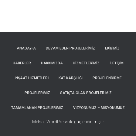
ANASAYFA
DEVAM EDEN PROJELERIMIZ
EKIBIMIZ
HABERLER
HAKKIMIZDA
HIZMETLERIMIZ
İLETIŞIM
İNŞAAT HIZMETLERI
KAT KARŞILIĞI
PROJELENDIRME
PROJELERIMIZ
SATIŞTA OLAN PROJELERIMIZ
TAMAMLANAN PROJELERIMIZ
VIZYONUMUZ – MISYONUMUZ
Melsa
|
WordPress
ile güçlendirilmiştir