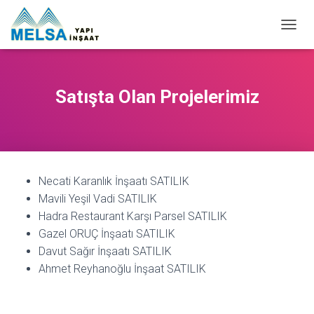
M
E
N
Ü
Y
Satışta Olan Projelerimiz
Ü
A
Ç
/
K
A
Necati Karanlık İnşaatı SATILIK
P
A
Mavili Yeşil Vadi SATILIK
Hadra Restaurant Karşı Parsel SATILIK
Gazel ORUÇ İnşaatı SATILIK
Davut Sağır İnşaatı SATILIK
Ahmet Reyhanoğlu İnşaat SATILIK